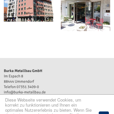
Burka Metallbau GmbH
Im Espach 8
88444 Ummendorf
Telefon 07351 3409-0
info@burka-metallbau.de
Diese Webseite verwendet Cookies, um
Öffnungszeiten:
korrekt zu funktionieren und Ihnen ein
Mo.-Do.: 7:30 – 12:00 Uhr und
optimales Nutzererlebnis zu bieten. Wenn Sie
13:00 – 16:30 Uhr