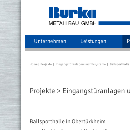
Unternehmen
Leistungen
P
Aluminiumfenster
Home
Projekte
Eingangstüranlagen und Türsysteme
Ballsporthalle
Aluminiumtüren, Eingangstür
Rauchschutztüren und dichtsc
Projekte > Eingangstüranlagen 
Brandschutzverglasungen
Brandschutztüren
Aluminium-Glas-Fassaden
Ballsporthalle in Obertürkheim
Wartungs- und Reparaturarbei